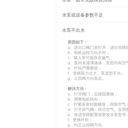
一、水泵转速低
水泵或设备参数不足
（1）水泵本身的机械故障。
原因如下：
轴承损坏，都有可能降低水泵的转
水泵不出水
a、管道、泵叶轮流道部分阻塞、
b、电压偏低；
（2）动力机维修不灵。电动
原因如下：
c、叶轮磨损，流量、扬程、效率
障未彻底排除因素也会使水泵转速
a、进出口阀门未打开，进出管路
b、电机运转方向不对；
解决方法：
（3）人为的因素。有部分用
c、吸入管可能存在漏气；
a、去除阻塞物，重新调整阀门开
甚至不上水的后果。
d、泵内未灌满液体，泵腔内有空
b、进行稳压；
e、叶轮严重磨损；
c、更换叶轮。
f、管路阻力过大，泵选型不当；
g、止回阀方向装反。
二、水流的进出水管中的阻力损失
解决方法：
有些用户经过测量，虽然蓄
a、打开阀门，去除阻塞物；
b、调整电机转向；
水。其原因常是管道太长、水管弯
c、拧紧各密封面螺母，排除空气
管道中阻力损失过大。一般情况下9
d、打开排气阀，排尽空气。在局
的阻力可使扬程损失约1米。此外
e、改进管路配置或更改水泵型号
f、更换叶轮；
g、纠正止回阀方向。